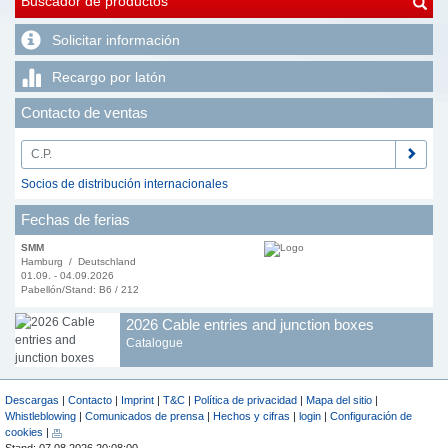
Buscador de productos
Solicitar información
Recargo por latón
Contacto de ventas
Socios de distribución internacionales
Fechas de ferias
SMM
Hamburg / Deutschland
01.09. - 04.09.2026
Pabellón/Stand: B6 / 212
2026 Cable entries and junction boxes
Catalogue
Descargas
|
Contacto
|
Imprint
|
T&C
|
Política de privacidad
|
Mapa del sitio
|
Whistleblowing
|
Comunicados de prensa
|
Hechos y cifras
|
login
|
Configuración de
cookies
|
Stand: 07.08.2026 20:08:00