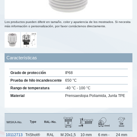
Los productos pueden diferir en tamaño, color y apariencia de los mostrados. Si necesita
más información o personalización, por favor contáctenos directamente.
Características
Grado de protección
IP68
Prueba de hilo incandescente
650 °C
Rango de temperatura
-40 °C - 100 °C
Material
Prensaestopa Poliamida, Junta TPE
WISKA-No.
10112713
TriShot®
RAL
M 20x1,5
10 mm
6 mm -
24 mm
3