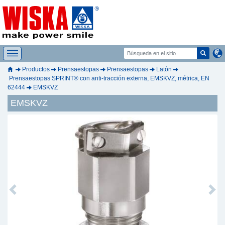
Productos
Prensaestopas
Prensaestopas
Latón
Prensaestopas SPRINT® con anti-tracción externa, EMSKVZ, métrica, EN
62444
EMSKVZ
EMSKVZ
Previous
Next