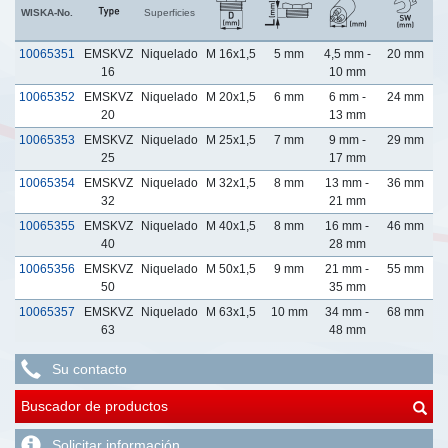
WISKA-No.
Superficies
10065351
EMSKVZ
Niquelado
M 16x1,5
5 mm
4,5 mm -
20 mm
3
16
10 mm
10065352
EMSKVZ
Niquelado
M 20x1,5
6 mm
6 mm -
24 mm
3
20
13 mm
10065353
EMSKVZ
Niquelado
M 25x1,5
7 mm
9 mm -
29 mm
4
25
17 mm
10065354
EMSKVZ
Niquelado
M 32x1,5
8 mm
13 mm -
36 mm
4
32
21 mm
10065355
EMSKVZ
Niquelado
M 40x1,5
8 mm
16 mm -
46 mm
5
40
28 mm
10065356
EMSKVZ
Niquelado
M 50x1,5
9 mm
21 mm -
55 mm
5
50
35 mm
10065357
EMSKVZ
Niquelado
M 63x1,5
10 mm
34 mm -
68 mm
7
63
48 mm
Su contacto
Buscador de productos
Solicitar información