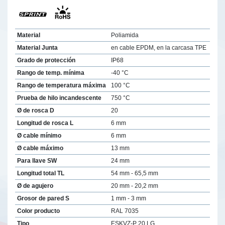
Material
Poliamida
Material Junta
en cable EPDM, en la carcasa TPE
Grado de protección
IP68
Rango de temp. mínima
-40 °C
Rango de temperatura máxima
100 °C
Prueba de hilo incandescente
750 °C
Ø de rosca D
20
Longitud de rosca L
6 mm
Ø cable mínimo
6 mm
Ø cable máximo
13 mm
Para llave SW
24 mm
Longitud total TL
54 mm - 65,5 mm
Ø de agujero
20 mm - 20,2 mm
Grosor de pared S
1 mm - 3 mm
Color producto
RAL 7035
Tipo
ESKVZ-P 20 LG