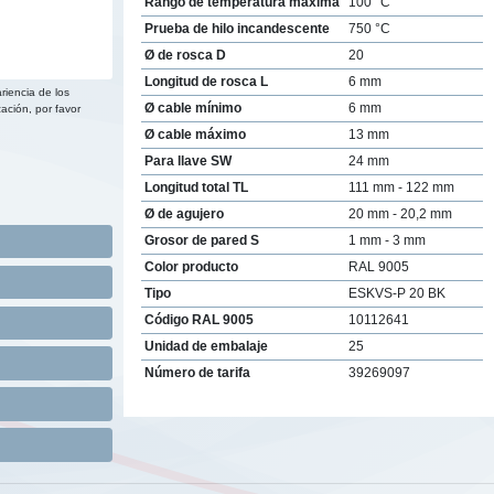
Rango de temperatura máxima
100 °C
Prueba de hilo incandescente
750 °C
Ø de rosca D
20
Longitud de rosca L
6 mm
riencia de los
Ø cable mínimo
6 mm
ación, por favor
Ø cable máximo
13 mm
Para llave SW
24 mm
Longitud total TL
111 mm - 122 mm
Ø de agujero
20 mm - 20,2 mm
Grosor de pared S
1 mm - 3 mm
Color producto
RAL 9005
Tipo
ESKVS-P 20 BK
Código RAL 9005
10112641
Unidad de embalaje
25
Número de tarifa
39269097