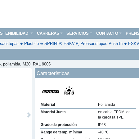
STENIBILIDAD
CARRERAS
SERVICIOS
CONTACTO
PREN
saestopas
Plástico
SPRINT® ESKV-P, Prensaestopas Push-In
ESKVS
o, poliamida, M20, RAL 9005
Características
Material
Poliamida
Material Junta
en cable EPDM, en
Next
la carcasa TPE
Grado de protección
IP68
Rango de temp. mínima
-40 °C