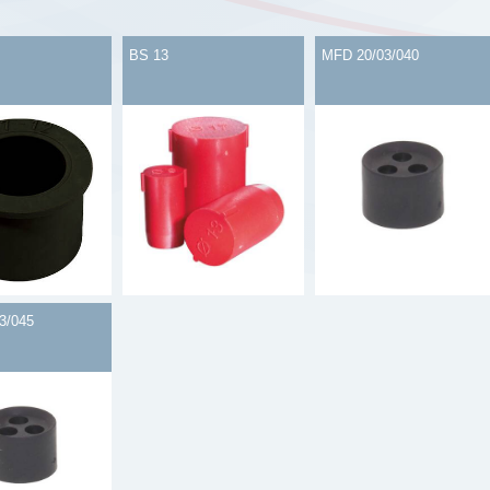
BS 13
MFD 20/03/040
3/045