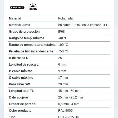
Material
Poliamida
Material Junta
en cable EPDM, en la carcasa TPE
Grado de protección
IP68
Rango de temp. mínima
-40 °C
Rango de temperatura máxima
100 °C
Prueba de hilo incandescente
750 °C
Ø de rosca D
25
Longitud de rosca L
6 mm
Ø cable mínimo
9 mm
Ø cable máximo
17 mm
Para llave SW
29 mm
Longitud total TL
45 mm - 60 mm
Ø de agujero
25 mm - 25,2 mm
Grosor de pared S
0,5 mm - 4 mm
Color producto
RAL 9005
Tipo
ESKV-P 25 BK