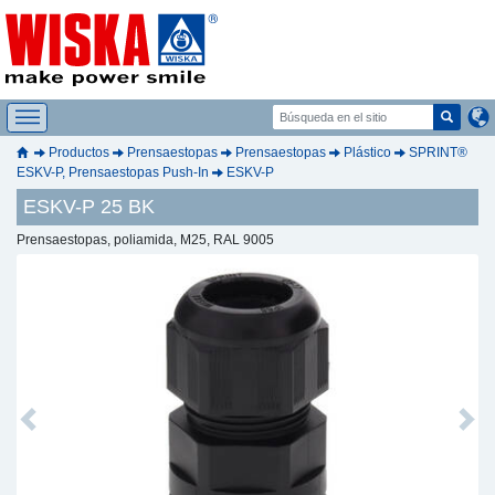
Productos
Prensaestopas
Prensaestopas
Plástico
SPRINT®
ESKV-P, Prensaestopas Push-In
ESKV-P
ESKV-P 25 BK
Prensaestopas, poliamida, M25, RAL 9005
Previous
Next