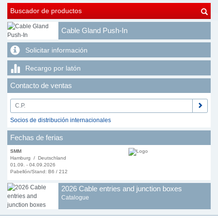
Buscador de productos
Cable Gland Push-In
Solicitar información
Recargo por latón
Contacto de ventas
Socios de distribución internacionales
Fechas de ferias
SMM
Hamburg / Deutschland
01.09. - 04.09.2026
Pabellón/Stand: B6 / 212
2026 Cable entries and junction boxes
Catalogue