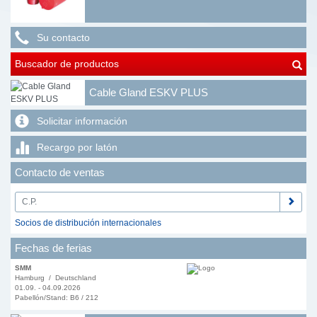
Su contacto
Buscador de productos
Cable Gland ESKV PLUS
Solicitar información
Recargo por latón
Contacto de ventas
Socios de distribución internacionales
Fechas de ferias
SMM
Hamburg / Deutschland
01.09. - 04.09.2026
Pabellón/Stand: B6 / 212