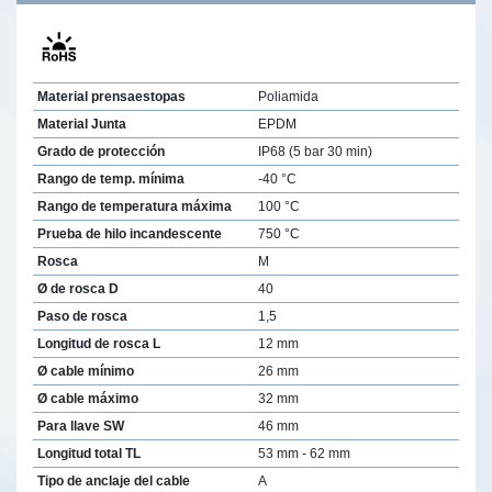
Material prensaestopas
Poliamida
Material Junta
EPDM
Grado de protección
IP68 (5 bar 30 min)
Rango de temp. mínima
-40 °C
Rango de temperatura máxima
100 °C
Prueba de hilo incandescente
750 °C
Rosca
M
Ø de rosca D
40
Paso de rosca
1,5
Longitud de rosca L
12 mm
Ø cable mínimo
26 mm
Ø cable máximo
32 mm
Para llave SW
46 mm
Longitud total TL
53 mm - 62 mm
Tipo de anclaje del cable
A