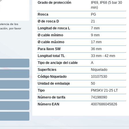
Grado de protección
IP69, IP68 (5 bar 30
min)
Rosca
PG
Ø de rosca D
21
riencia de los
Longitud de rosca L
7 mm
ación, por favor
Ø cable mínimo
9 mm
Ø cable máximo
17 mm
Para llave SW
36 mm
Longitud total TL
33 mm - 42 mm
Tipo de anclaje del cable
A
Superficies
Niquelado
Código Niquelado
10107530
Unidad de embalaje
50
Tipo
PMSKV 21-25 LT
Número de tarifa
74198090
Número EAN
4007686045826