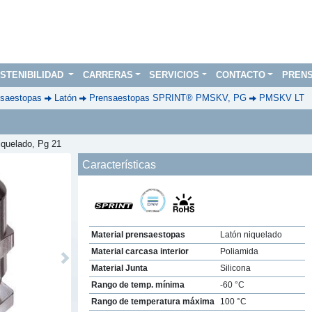
STENIBILIDAD
CARRERAS
SERVICIOS
CONTACTO
PREN
saestopas
Latón
Prensaestopas SPRINT® PMSKV, PG
PMSKV LT
iquelado, Pg 21
Características
Material prensaestopas
Latón niquelado
Material carcasa interior
Poliamida
Next
Material Junta
Silicona
Rango de temp. mínima
-60 °C
Rango de temperatura máxima
100 °C