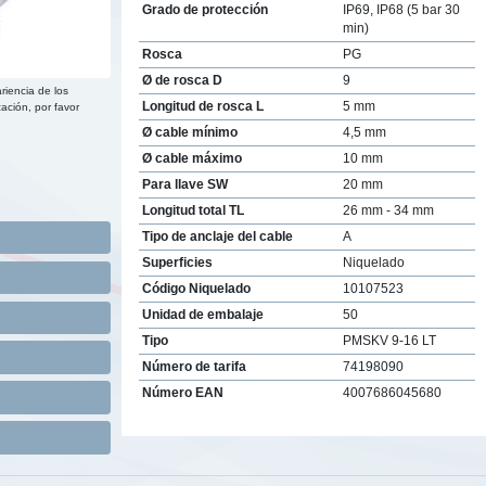
Grado de protección
IP69, IP68 (5 bar 30
min)
Rosca
PG
Ø de rosca D
9
riencia de los
Longitud de rosca L
5 mm
ación, por favor
Ø cable mínimo
4,5 mm
Ø cable máximo
10 mm
Para llave SW
20 mm
Longitud total TL
26 mm - 34 mm
Tipo de anclaje del cable
A
Superficies
Niquelado
Código Niquelado
10107523
Unidad de embalaje
50
Tipo
PMSKV 9-16 LT
Número de tarifa
74198090
Número EAN
4007686045680