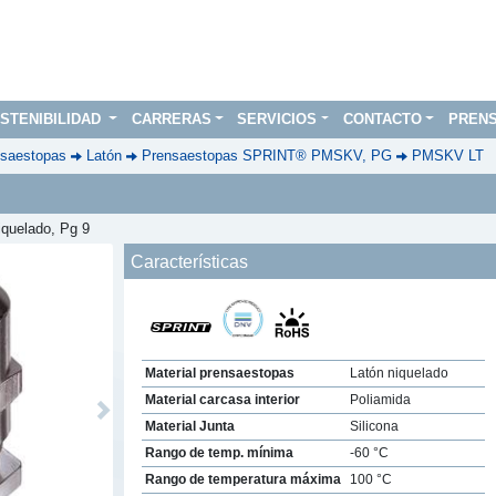
STENIBILIDAD
CARRERAS
SERVICIOS
CONTACTO
PREN
saestopas
Latón
Prensaestopas SPRINT® PMSKV, PG
PMSKV LT
iquelado, Pg 9
Características
Material prensaestopas
Latón niquelado
Material carcasa interior
Poliamida
Next
Material Junta
Silicona
Rango de temp. mínima
-60 °C
Rango de temperatura máxima
100 °C