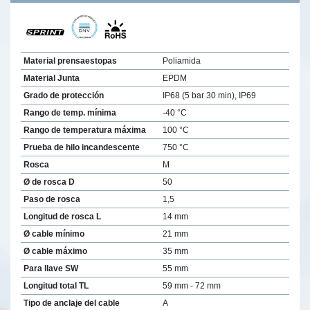
Material prensaestopas
Poliamida
Material Junta
EPDM
Grado de protección
IP68 (5 bar 30 min), IP69
Rango de temp. mínima
-40 °C
Rango de temperatura máxima
100 °C
Prueba de hilo incandescente
750 °C
Rosca
M
Ø de rosca D
50
Paso de rosca
1,5
Longitud de rosca L
14 mm
Ø cable mínimo
21 mm
Ø cable máximo
35 mm
Para llave SW
55 mm
Longitud total TL
59 mm - 72 mm
Tipo de anclaje del cable
A