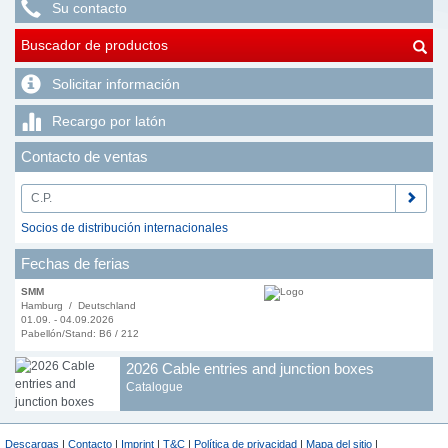
Su contacto
Buscador de productos
Solicitar información
Recargo por latón
Contacto de ventas
Socios de distribución internacionales
Fechas de ferias
SMM
Hamburg / Deutschland
01.09. - 04.09.2026
Pabellón/Stand: B6 / 212
2026 Cable entries and junction boxes
Catalogue
Descargas
|
Contacto
|
Imprint
|
T&C
|
Política de privacidad
|
Mapa del sitio
|