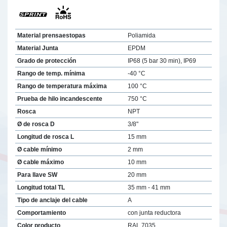
Material prensaestopas
Poliamida
Material Junta
EPDM
Grado de protección
IP68 (5 bar 30 min), IP69
Rango de temp. mínima
-40 °C
Rango de temperatura máxima
100 °C
Prueba de hilo incandescente
750 °C
Rosca
NPT
Ø de rosca D
3/8"
Longitud de rosca L
15 mm
Ø cable mínimo
2 mm
Ø cable máximo
10 mm
Para llave SW
20 mm
Longitud total TL
35 mm - 41 mm
Tipo de anclaje del cable
A
Comportamiento
con junta reductora
Color producto
RAL 7035