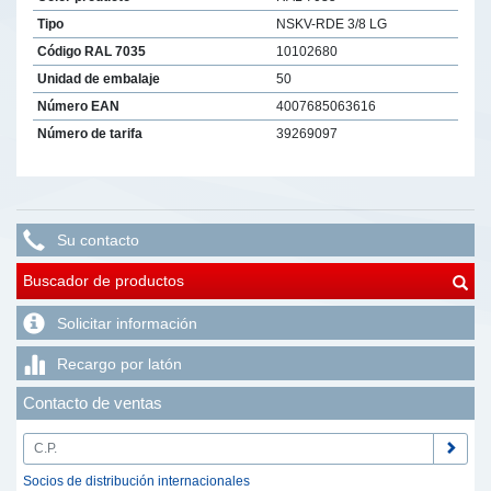
Tipo
NSKV-RDE 3/8 LG
Código RAL 7035
10102680
Unidad de embalaje
50
Número EAN
4007685063616
Número de tarifa
39269097
Su contacto
Buscador de productos
Solicitar información
Recargo por latón
Contacto de ventas
Socios de distribución internacionales