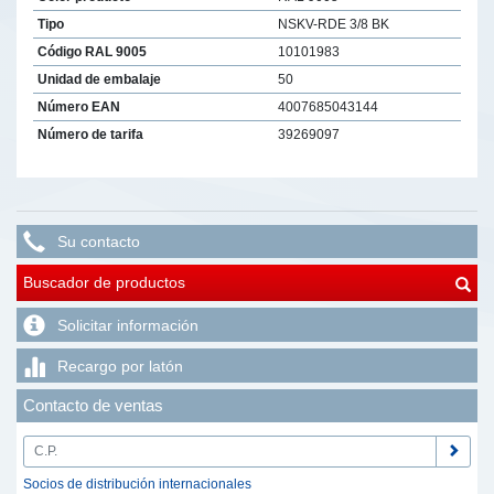
Tipo
NSKV-RDE 3/8 BK
Código RAL 9005
10101983
Unidad de embalaje
50
Número EAN
4007685043144
Número de tarifa
39269097
Su contacto
Buscador de productos
Solicitar información
Recargo por latón
Contacto de ventas
Socios de distribución internacionales