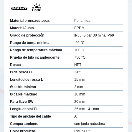
Material prensaestopas
Poliamida
Material Junta
EPDM
Grado de protección
IP68 (5 bar 30 min), IP69
Rango de temp. mínima
-40 °C
Rango de temperatura máxima
100 °C
Prueba de hilo incandescente
750 °C
Rosca
NPT
Ø de rosca D
3/8"
Longitud de rosca L
15 mm
Ø cable mínimo
2 mm
Ø cable máximo
10 mm
Para llave SW
20 mm
Longitud total TL
35 mm - 41 mm
Tipo de anclaje del cable
A
Comportamiento
con junta reductora
Color producto
RAL 9005