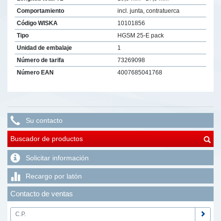
Comportamiento
incl. junta, contratuerca
Código WISKA
10101856
Tipo
HGSM 25-E pack
Unidad de embalaje
1
Número de tarifa
73269098
Número EAN
4007685041768
Su contacto
Buscador de productos
Solicitar información
Recargo por latón
Contacto de ventas