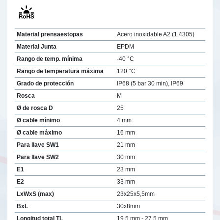
Material prensaestopas
Acero inoxidable A2 (1.4305)
Material Junta
EPDM
Rango de temp. mínima
-40 °C
Rango de temperatura máxima
120 °C
Grado de protección
IP68 (5 bar 30 min), IP69
Rosca
M
Ø de rosca D
25
Ø cable mínimo
4 mm
Ø cable máximo
16 mm
Para llave SW1
21 mm
Para llave SW2
30 mm
E1
23 mm
E2
33 mm
LxWxS (max)
23x25x5,5mm
BxL
30x8mm
Longitud total TL
19,5 mm - 27,5 mm