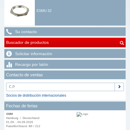
ESMU 32
Su contacto
Buscador de productos
Solicitar información
Recargo por latón
Contacto de ventas
Socios de distribución internacionales
Fechas de ferias
SMM
Hamburg / Deutschland
01.09. - 04.09.2026
Pabellón/Stand: B6 / 212