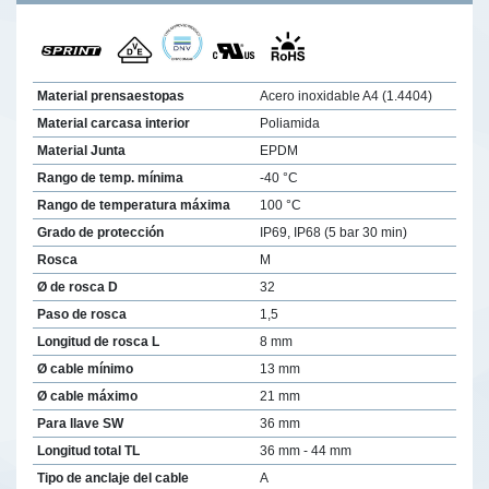
Material prensaestopas
Acero inoxidable A4 (1.4404)
Material carcasa interior
Poliamida
Material Junta
EPDM
Rango de temp. mínima
-40 °C
Rango de temperatura máxima
100 °C
Grado de protección
IP69, IP68 (5 bar 30 min)
Rosca
M
Ø de rosca D
32
Paso de rosca
1,5
Longitud de rosca L
8 mm
Ø cable mínimo
13 mm
Ø cable máximo
21 mm
Para llave SW
36 mm
Longitud total TL
36 mm - 44 mm
Tipo de anclaje del cable
A