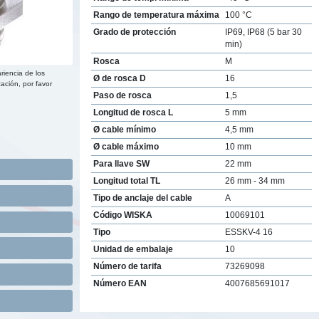
Rango de temperatura máxima
100 °C
Grado de protección
IP69, IP68 (5 bar 30
min)
Rosca
M
riencia de los
Ø de rosca D
16
ación, por favor
Paso de rosca
1,5
Longitud de rosca L
5 mm
Ø cable mínimo
4,5 mm
Ø cable máximo
10 mm
Para llave SW
22 mm
Longitud total TL
26 mm - 34 mm
Tipo de anclaje del cable
A
Código WISKA
10069101
Tipo
ESSKV-4 16
Unidad de embalaje
10
Número de tarifa
73269098
Número EAN
4007685691017