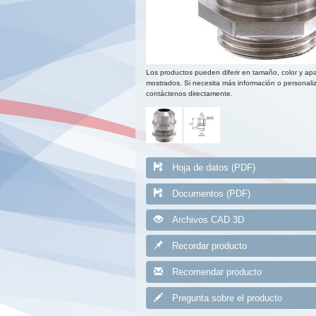
Los productos pueden diferir en tamaño, color y apa
mostrados. Si necesita más información o personaliz
contáctenos directamente.
Hoja de datos (PDF)
Documentos (PDF)
Archivos CAD 3D
Recordar producto
Recomendar producto
Pregunta sobre el producto