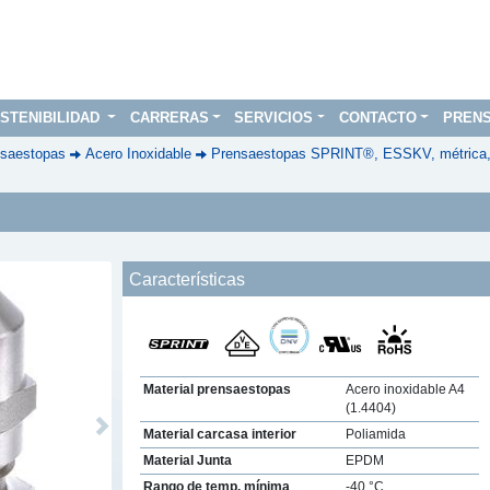
STENIBILIDAD
CARRERAS
SERVICIOS
CONTACTO
PREN
saestopas
Acero Inoxidable
Prensaestopas SPRINT®, ESSKV, métrica
Características
Material prensaestopas
Acero inoxidable A4
(1.4404)
Next
Material carcasa interior
Poliamida
Material Junta
EPDM
Rango de temp. mínima
-40 °C