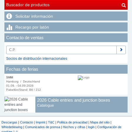
Buscador de productos
Solicitar información
Recargo por latón
Contacto de ventas
Socios de distribución internacionales
Fechas de ferias
SMM
Hamburg / Deutschland
01.09. - 04.09.2026
Pabellón/Stand: B6 / 212
2026 Cable entries and junction boxes
Catalogue
Descargas
|
Contacto
|
Imprint
|
T&C
|
Política de privacidad
|
Mapa del sitio
|
Whistleblowing
|
Comunicados de prensa
|
Hechos y cifras
|
login
|
Configuración de
cookies
|