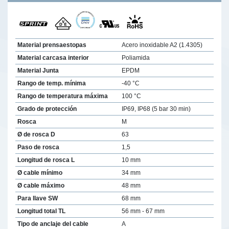
Material prensaestopas
Acero inoxidable A2 (1.4305)
Material carcasa interior
Poliamida
Material Junta
EPDM
Rango de temp. mínima
-40 °C
Rango de temperatura máxima
100 °C
Grado de protección
IP69, IP68 (5 bar 30 min)
Rosca
M
Ø de rosca D
63
Paso de rosca
1,5
Longitud de rosca L
10 mm
Ø cable mínimo
34 mm
Ø cable máximo
48 mm
Para llave SW
68 mm
Longitud total TL
56 mm - 67 mm
Tipo de anclaje del cable
A