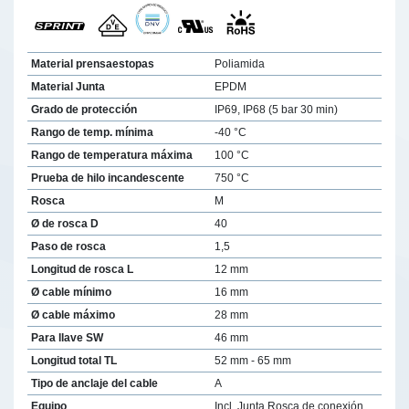
Material prensaestopas
Poliamida
Material Junta
EPDM
Grado de protección
IP69, IP68 (5 bar 30 min)
Rango de temp. mínima
-40 °C
Rango de temperatura máxima
100 °C
Prueba de hilo incandescente
750 °C
Rosca
M
Ø de rosca D
40
Paso de rosca
1,5
Longitud de rosca L
12 mm
Ø cable mínimo
16 mm
Ø cable máximo
28 mm
Para llave SW
46 mm
Longitud total TL
52 mm - 65 mm
Tipo de anclaje del cable
A
Equipo
Incl. Junta Rosca de conexión