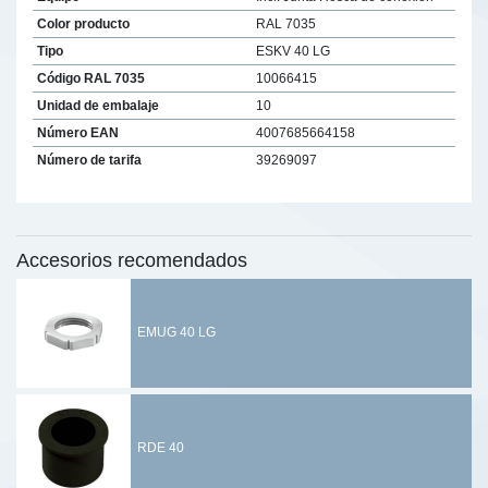
Color producto
RAL 7035
Tipo
ESKV 40 LG
Código RAL 7035
10066415
Unidad de embalaje
10
Número EAN
4007685664158
Número de tarifa
39269097
Accesorios recomendados
EMUG 40 LG
RDE 40