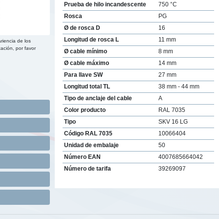
Prueba de hilo incandescente
750 °C
Rosca
PG
Ø de rosca D
16
Longitud de rosca L
11 mm
riencia de los
ación, por favor
Ø cable mínimo
8 mm
Ø cable máximo
14 mm
Para llave SW
27 mm
Longitud total TL
38 mm - 44 mm
Tipo de anclaje del cable
A
Color producto
RAL 7035
Tipo
SKV 16 LG
Código RAL 7035
10066404
Unidad de embalaje
50
Número EAN
4007685664042
Número de tarifa
39269097