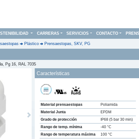
STENIBILIDAD
CARRERAS
SERVICIOS
CONTACTO
PREN
saestopas
Plástico
Prensaestopas, SKV, PG
ida, Pg 16, RAL 7035
Características
Material prensaestopas
Poliamida
Material Junta
EPDM
Next
Grado de protección
IP68 (5 bar 30 min)
Rango de temp. mínima
-40 °C
Rango de temperatura máxima
100 °C