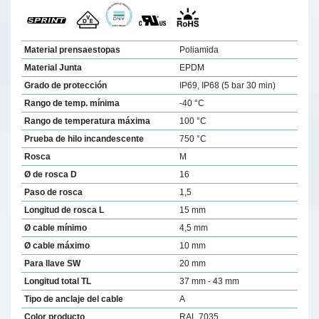
Material prensaestopas
Poliamida
Material Junta
EPDM
Grado de protección
IP69, IP68 (5 bar 30 min)
Rango de temp. mínima
-40 °C
Rango de temperatura máxima
100 °C
Prueba de hilo incandescente
750 °C
Rosca
M
Ø de rosca D
16
Paso de rosca
1,5
Longitud de rosca L
15 mm
Ø cable mínimo
4,5 mm
Ø cable máximo
10 mm
Para llave SW
20 mm
Longitud total TL
37 mm - 43 mm
Tipo de anclaje del cable
A
Color producto
RAL 7035