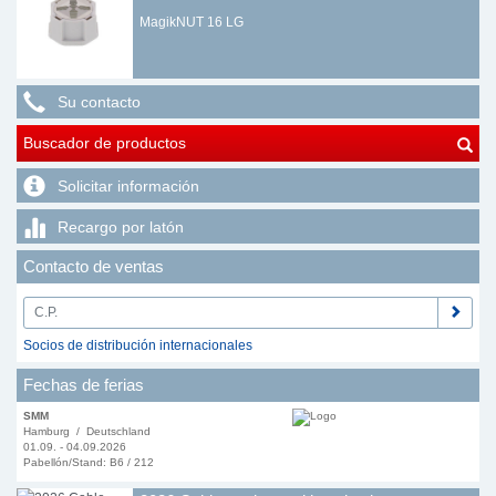
MagikNUT 16 LG
Su contacto
Buscador de productos
Solicitar información
Recargo por latón
Contacto de ventas
Socios de distribución internacionales
Fechas de ferias
SMM
Hamburg / Deutschland
01.09. - 04.09.2026
Pabellón/Stand: B6 / 212