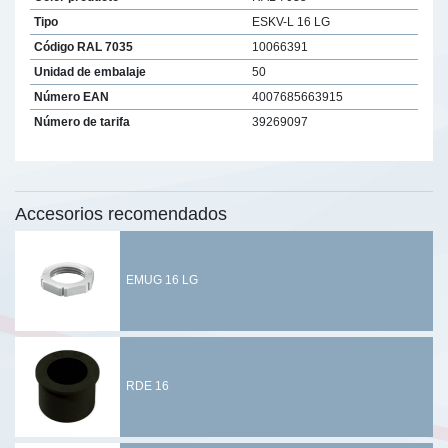
Tipo
ESKV-L 16 LG
Código RAL 7035
10066391
Unidad de embalaje
50
Número EAN
4007685663915
Número de tarifa
39269097
Accesorios recomendados
EMUG 16 LG
RDE 16