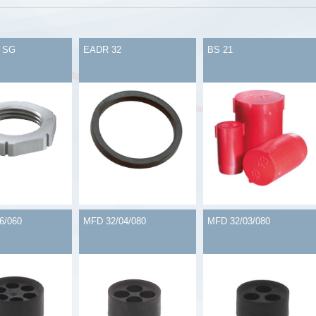
 SG
EADR 32
BS 21
6/060
MFD 32/04/080
MFD 32/03/080