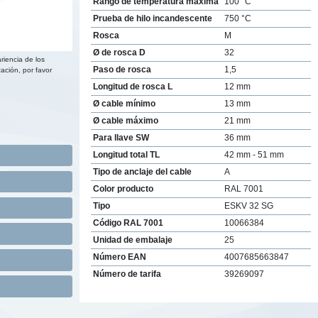
Rango de temperatura máxima
100 °C
Prueba de hilo incandescente
750 °C
Rosca
M
Ø de rosca D
32
riencia de los
Paso de rosca
1,5
ación, por favor
Longitud de rosca L
12 mm
Ø cable mínimo
13 mm
Ø cable máximo
21 mm
Para llave SW
36 mm
Longitud total TL
42 mm - 51 mm
Tipo de anclaje del cable
A
Color producto
RAL 7001
Tipo
ESKV 32 SG
Código RAL 7001
10066384
Unidad de embalaje
25
Número EAN
4007685663847
Número de tarifa
39269097