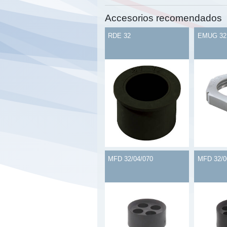
Accesorios recomendados
RDE 32
EMUG 32
MFD 32/04/070
MFD 32/0