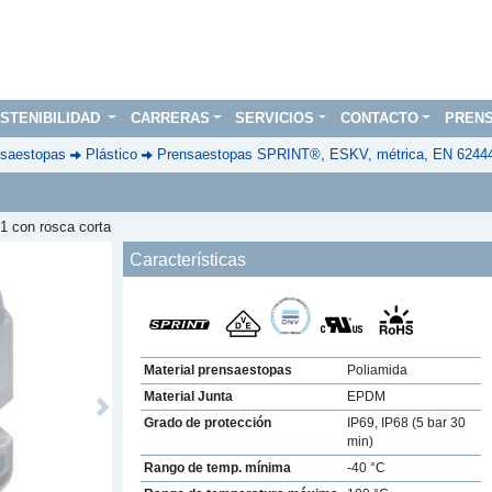
STENIBILIDAD
CARRERAS
SERVICIOS
CONTACTO
PREN
saestopas
Plástico
Prensaestopas SPRINT®, ESKV, métrica, EN 6244
1 con rosca corta
Características
Material prensaestopas
Poliamida
Material Junta
EPDM
Next
Grado de protección
IP69, IP68 (5 bar 30
min)
Rango de temp. mínima
-40 °C