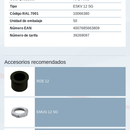
Tipo
ESKV 12 SG
Código RAL 7001
10066380
Unidad de embalaje
50
Número EAN
4007685663809
Número de tarifa
39269097
Accesorios recomendados
RDE 12
EMUG 12 SG