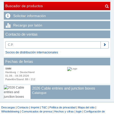
Buscador de productos
Solicitar información
Recargo por latón
Contacto de ventas
Socios de distribución internacionales
Fechas de ferias
SMM
Hamburg / Deutschland
01.09. - 04.09.2026
Pabellón/Stand: B6 / 212
2026 Cable entries and junction boxes
Catalogue
Descargas
|
Contacto
|
Imprint
|
T&C
|
Política de privacidad
|
Mapa del sitio
|
Whistleblowing
|
Comunicados de prensa
|
Hechos y cifras
|
login
|
Configuración de