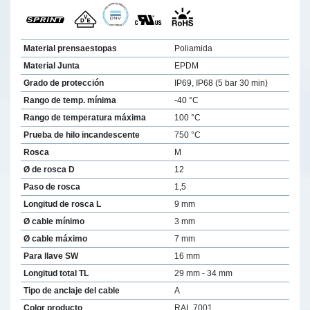
Material prensaestopas
Poliamida
Material Junta
EPDM
Grado de protección
IP69, IP68 (5 bar 30 min)
Rango de temp. mínima
-40 °C
Rango de temperatura máxima
100 °C
Prueba de hilo incandescente
750 °C
Rosca
M
Ø de rosca D
12
Paso de rosca
1,5
Longitud de rosca L
9 mm
Ø cable mínimo
3 mm
Ø cable máximo
7 mm
Para llave SW
16 mm
Longitud total TL
29 mm - 34 mm
Tipo de anclaje del cable
A
Color producto
RAL 7001