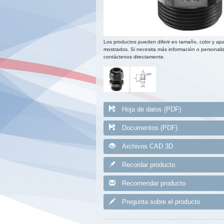
Los productos pueden diferir en tamaño, color y apa
mostrados. Si necesita más información o personaliz
contáctenos directamente.
Hoja de datos (PDF)
Documentos (PDF)
Archivos CAD 3D
Recordar producto
Recomendar producto
Pregunta sobre el producto