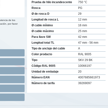
Prueba de hilo incandescente
750 °C
Rosca
PG
Ø de rosca D
29
Longitud de rosca L
12 mm
riencia de los
ación, por favor
Ø cable mínimo
16 mm
Ø cable máximo
25 mm
Para llave SW
42 mm
Longitud total TL
47 mm - 56 mm
Tipo de anclaje del cable
A
Color producto
RAL 9005
Tipo
SKV 29 BK
Código RAL 9005
10066197
Unidad de embalaje
20
Número EAN
4007685661973
Número de tarifa
39269097