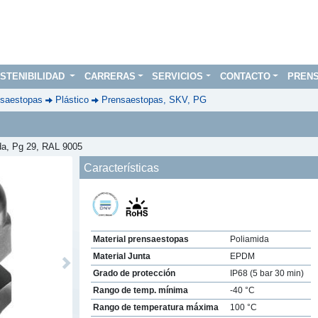
STENIBILIDAD
CARRERAS
SERVICIOS
CONTACTO
PREN
saestopas
Plástico
Prensaestopas, SKV, PG
ida, Pg 29, RAL 9005
Características
Material prensaestopas
Poliamida
Material Junta
EPDM
Next
Grado de protección
IP68 (5 bar 30 min)
Rango de temp. mínima
-40 °C
Rango de temperatura máxima
100 °C