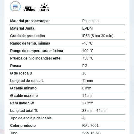
Material prensaestopas
Poliamida
Material Junta
EPDM
Grado de protección
IP68 (5 bar 30 min)
Rango de temp. mínima
-40 °C
Rango de temperatura máxima
100 °C
Prueba de hilo incandescente
750 °C
Rosca
PG
Ø de rosca D
16
Longitud de rosca L
11 mm
Ø cable mínimo
8 mm
Ø cable máximo
14 mm
Para llave SW
27 mm
Longitud total TL
38 mm - 44 mm
Tipo de anclaje del cable
A
Color producto
RAL 7001
Tipo
SKV 16 SG