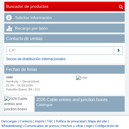
Buscador de productos
Solicitar información
Recargo por latón
Contacto de ventas
Socios de distribución internacionales
Fechas de ferias
SMM
Hamburg / Deutschland
01.09. - 04.09.2026
Pabellón/Stand: B6 / 212
2026 Cable entries and junction boxes
Catalogue
Descargas
|
Contacto
|
Imprint
|
T&C
|
Política de privacidad
|
Mapa del sitio
|
Whistleblowing
|
Comunicados de prensa
|
Hechos y cifras
|
login
|
Configuración de