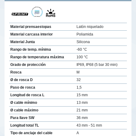
Material prensaestopas
Latón niquelado
Material carcasa interior
Poliamida
Material Junta
Silicona
Rango de temp. mínima
-60 °C
Rango de temperatura máxima
100 °C
Grado de protección
IP69, IP68 (5 bar 30 min)
Rosca
M
Ø de rosca D
32
Paso de rosca
1,5
Longitud de rosca L
15 mm
Ø cable mínimo
13 mm
Ø cable máximo
21 mm
Para llave SW
36 mm
Longitud total TL
43 mm - 51 mm
Tipo de anclaje del cable
A