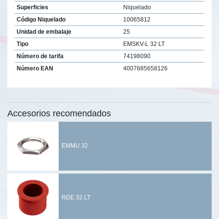
Superficies
Niquelado
Código Niquelado
10065812
Unidad de embalaje
25
Tipo
EMSKV-L 32 LT
Número de tarifa
74198090
Número EAN
4007685658126
Accesorios recomendados
EMMU 32
RDE 32 LT