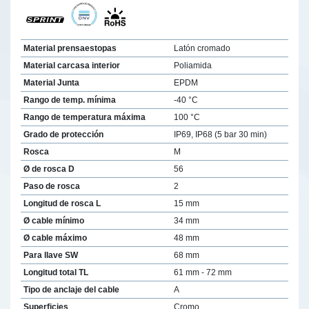
Material prensaestopas
Latón cromado
Material carcasa interior
Poliamida
Material Junta
EPDM
Rango de temp. mínima
-40 °C
Rango de temperatura máxima
100 °C
Grado de protección
IP69, IP68 (5 bar 30 min)
Rosca
M
Ø de rosca D
56
Paso de rosca
2
Longitud de rosca L
15 mm
Ø cable mínimo
34 mm
Ø cable máximo
48 mm
Para llave SW
68 mm
Longitud total TL
61 mm - 72 mm
Tipo de anclaje del cable
A
Superficies
Cromo