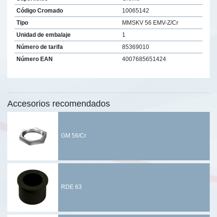
Código Cromado
10065142
Tipo
MMSKV 56 EMV-Z/Cr
Unidad de embalaje
1
Número de tarifa
85369010
Número EAN
4007685651424
Accesorios recomendados
GM 56/Cr
RDE 63