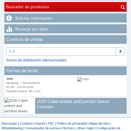
Buscador de productos
Solicitar información
Recargo por latón
Contacto de ventas
Socios de distribución internacionales
Fechas de ferias
SMM
Hamburg / Deutschland
01.09. - 04.09.2026
Pabellón/Stand: B6 / 212
2026 Cable entries and junction boxes
Catalogue
Descargas
|
Contacto
|
Imprint
|
T&C
|
Política de privacidad
|
Mapa del sitio
|
Whistleblowing
|
Comunicados de prensa
|
Hechos y cifras
|
login
|
Configuración de