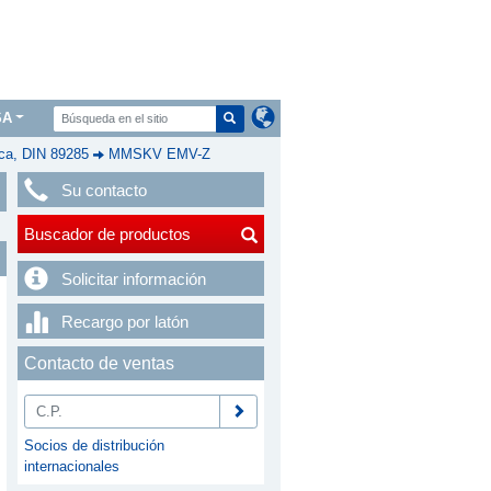
SA
a, DIN 89285
MMSKV EMV-Z
Su contacto
Buscador de productos
Solicitar información
Recargo por latón
Contacto de ventas
Socios de distribución
internacionales