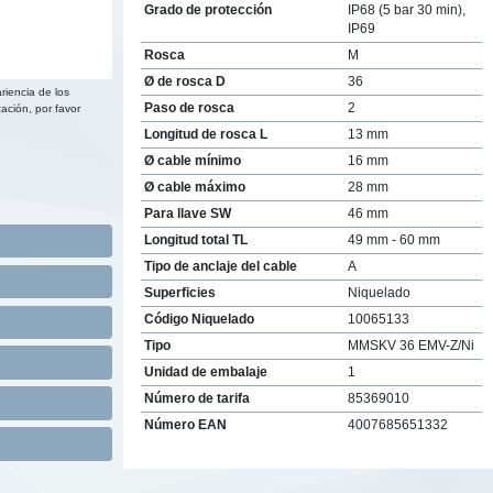
Grado de protección
IP68 (5 bar 30 min),
IP69
Rosca
M
Ø de rosca D
36
riencia de los
Paso de rosca
2
ación, por favor
Longitud de rosca L
13 mm
Ø cable mínimo
16 mm
Ø cable máximo
28 mm
Para llave SW
46 mm
Longitud total TL
49 mm - 60 mm
Tipo de anclaje del cable
A
Superficies
Niquelado
Código Niquelado
10065133
Tipo
MMSKV 36 EMV-Z/Ni
Unidad de embalaje
1
Número de tarifa
85369010
Número EAN
4007685651332