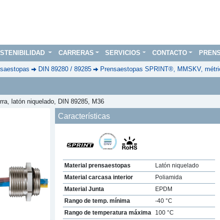
STENIBILIDAD
CARRERAS
SERVICIOS
CONTACTO
PREN
saestopas
DIN 89280 / 89285
Prensaestopas SPRINT®, MMSKV, métric
rra, latón niquelado, DIN 89285, M36
Características
Material prensaestopas
Latón niquelado
Material carcasa interior
Poliamida
Next
Material Junta
EPDM
Rango de temp. mínima
-40 °C
Rango de temperatura máxima
100 °C