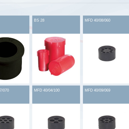
BS 28
MFD 40/08/060
7/070
MFD 40/04/100
MFD 40/09/069