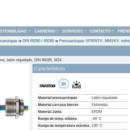
STENIBILIDAD
CARRERAS
SERVICIOS
CONTACTO
PREN
saestopas
DIN 89280 / 89285
Prensaestopas SPRINT®, MMSKV, métric
rra, latón niquelado, DIN 89285, M24
Características
Material prensaestopas
Latón niquelado
Material carcasa interior
Poliamida
Next
Material Junta
EPDM
Rango de temp. mínima
-40 °C
Rango de temperatura máxima
100 °C