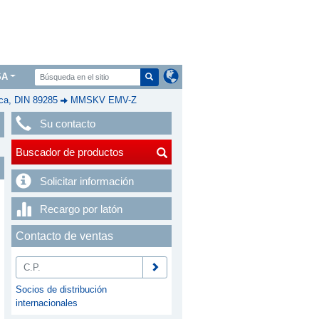
SA
a, DIN 89285
MMSKV EMV-Z
Su contacto
Buscador de productos
Solicitar información
Recargo por latón
Contacto de ventas
Socios de distribución
internacionales