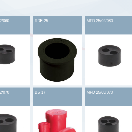
2/060
RDE 25
MFD 25/02/080
2/070
BS 17
MFD 25/03/070