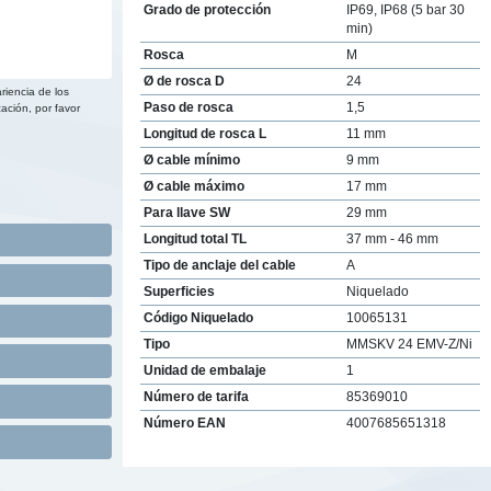
Grado de protección
IP69, IP68 (5 bar 30
min)
Rosca
M
Ø de rosca D
24
riencia de los
Paso de rosca
1,5
ación, por favor
Longitud de rosca L
11 mm
Ø cable mínimo
9 mm
Ø cable máximo
17 mm
Para llave SW
29 mm
Longitud total TL
37 mm - 46 mm
Tipo de anclaje del cable
A
Superficies
Niquelado
Código Niquelado
10065131
Tipo
MMSKV 24 EMV-Z/Ni
Unidad de embalaje
1
Número de tarifa
85369010
Número EAN
4007685651318