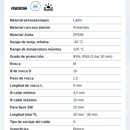
Material prensaestopas
Latón
Material carcasa interior
Poliamida
Material Junta
EPDM
Rango de temp. mínima
-40 °C
Rango de temperatura máxima
100 °C
Grado de protección
IP69, IP68 (5 bar 30 min)
Rosca
M
Ø de rosca D
16
Paso de rosca
1,5
Longitud de rosca L
9 mm
Ø cable mínimo
4,5 mm
Ø cable máximo
10 mm
Para llave SW
20 mm
Longitud total TL
30 mm - 38 mm
Tipo de anclaje del cable
A
Superficies
Blanco