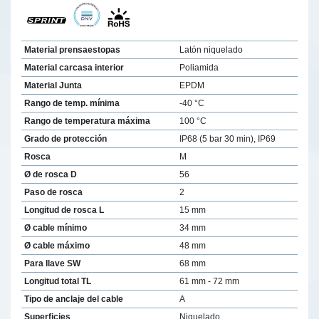
Material prensaestopas
Latón niquelado
Material carcasa interior
Poliamida
Material Junta
EPDM
Rango de temp. mínima
-40 °C
Rango de temperatura máxima
100 °C
Grado de protección
IP68 (5 bar 30 min), IP69
Rosca
M
Ø de rosca D
56
Paso de rosca
2
Longitud de rosca L
15 mm
Ø cable mínimo
34 mm
Ø cable máximo
48 mm
Para llave SW
68 mm
Longitud total TL
61 mm - 72 mm
Tipo de anclaje del cable
A
Superficies
Niquelado