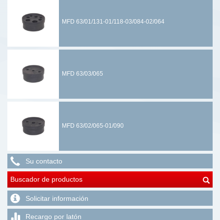
MFD 63/01/131-01/118-03/084-02/064
MFD 63/03/065
MFD 63/02/065-01/090
Su contacto
Buscador de productos
Solicitar información
Recargo por latón