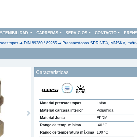
STENIBILIDAD
CARRERAS
SERVICIOS
CONTACTO
PREN
saestopas
DIN 89280 / 89285
Prensaestopas SPRINT®, MMSKV, métric
Características
Material prensaestopas
Latón
Material carcasa interior
Poliamida
Next
Material Junta
EPDM
Rango de temp. mínima
-40 °C
Rango de temperatura máxima
100 °C