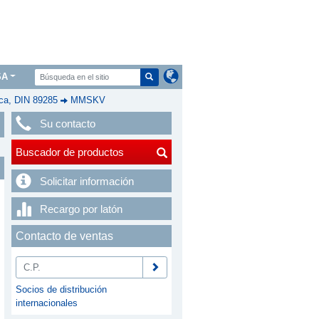
SA
a, DIN 89285
MMSKV
Su contacto
Buscador de productos
Solicitar información
Recargo por latón
Contacto de ventas
Socios de distribución
internacionales