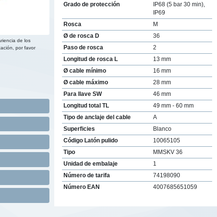
Grado de protección
IP68 (5 bar 30 min),
IP69
Rosca
M
Ø de rosca D
36
riencia de los
Paso de rosca
2
ación, por favor
Longitud de rosca L
13 mm
Ø cable mínimo
16 mm
Ø cable máximo
28 mm
Para llave SW
46 mm
Longitud total TL
49 mm - 60 mm
Tipo de anclaje del cable
A
Superficies
Blanco
Código Latón pulido
10065105
Tipo
MMSKV 36
Unidad de embalaje
1
Número de tarifa
74198090
Número EAN
4007685651059