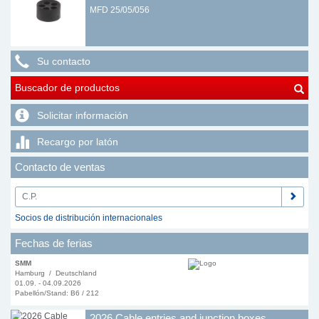
MFD 25/05/056
Su contacto
Buscador de productos
Solicitar información
Recargo por latón
Contacto de ventas
Socios de distribución internacionales
Fechas de ferias
SMM
Hamburg / Deutschland
01.09. - 04.09.2026
Pabellón/Stand: B6 / 212
2026 Cable entries and junction boxes