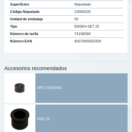
Superficies
Niquelado
Código Niquelado
10065035
Unidad de embalaje
50
Tipo
EMSKV-SET 25
Número de tarifa
74198090
Número EAN
4007685650359
Accesorios recomendados
MFD 25/02/060
RDE 25