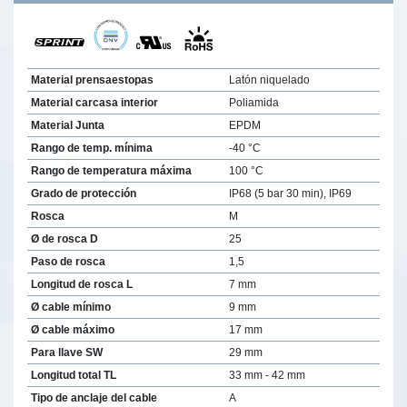
Material prensaestopas
Latón niquelado
Material carcasa interior
Poliamida
Material Junta
EPDM
Rango de temp. mínima
-40 °C
Rango de temperatura máxima
100 °C
Grado de protección
IP68 (5 bar 30 min), IP69
Rosca
M
Ø de rosca D
25
Paso de rosca
1,5
Longitud de rosca L
7 mm
Ø cable mínimo
9 mm
Ø cable máximo
17 mm
Para llave SW
29 mm
Longitud total TL
33 mm - 42 mm
Tipo de anclaje del cable
A