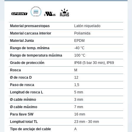
Material prensaestopas
Latón niquelado
Material carcasa interior
Poliamida
Material Junta
EPDM
Rango de temp. mínima
-40 °C
Rango de temperatura máxima
100 °C
Grado de protección
IP68 (5 bar 30 min), IP69
Rosca
M
Ø de rosca D
12
Paso de rosca
1,5
Longitud de rosca L
5 mm
Ø cable mínimo
3 mm
Ø cable máximo
7 mm
Para llave SW
16 mm
Longitud total TL
23 mm - 30 mm
Tipo de anclaje del cable
A