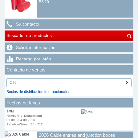
BS 20
Su contacto
Buscador de productos
Solicitar información
Recargo por latón
Contacto de ventas
Socios de distribución internacionales
Fechas de ferias
SMM
Hamburg / Deutschland
01.09. - 04.09.2026
Pabellón/Stand: B6 / 212
2026 Cable entries and junction boxes