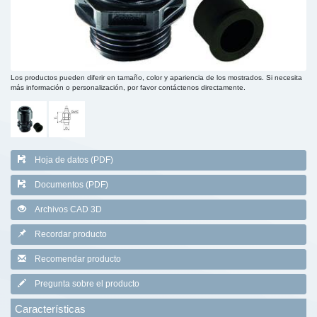
Los productos pueden diferir en tamaño, color y apariencia de los mostrados. Si necesita
más información o personalización, por favor contáctenos directamente.
Hoja de datos (PDF)
Documentos (PDF)
Archivos CAD 3D
Recordar producto
Recomendar producto
Pregunta sobre el producto
Características