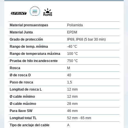
Material prensaestopas
Poliamida
Material Junta
EPDM
Grado de protección
IP69, IP68 (5 bar 30 min)
Rango de temp. mínima
-40 °C
Rango de temperatura máxima
100 °C
Prueba de hilo incandescente
750 °C
Rosca
M
Ø de rosca D
40
Paso de rosca
1,5
Longitud de rosca L
12 mm
Ø cable mínimo
12 mm
Ø cable máximo
28 mm
Para llave SW
46 mm
Longitud total TL
52 mm - 65 mm
Tipo de anclaje del cable
A