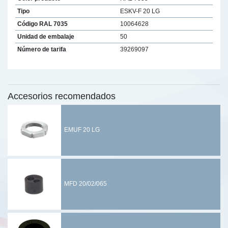
Tipo
ESKV-F 20 LG
Código RAL 7035
10064628
Unidad de embalaje
50
Número de tarifa
39269097
Accesorios recomendados
EMUF 20 LG
MFD 20/02/065