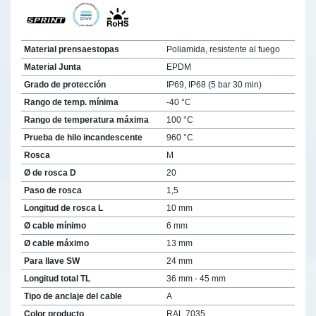
Material prensaestopas
Poliamida, resistente al fuego
Material Junta
EPDM
Grado de protección
IP69, IP68 (5 bar 30 min)
Rango de temp. mínima
-40 °C
Rango de temperatura máxima
100 °C
Prueba de hilo incandescente
960 °C
Rosca
M
Ø de rosca D
20
Paso de rosca
1,5
Longitud de rosca L
10 mm
Ø cable mínimo
6 mm
Ø cable máximo
13 mm
Para llave SW
24 mm
Longitud total TL
36 mm - 45 mm
Tipo de anclaje del cable
A
Color producto
RAL 7035