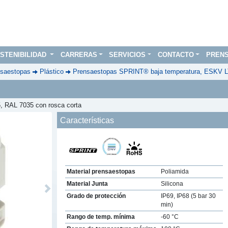
STENIBILIDAD
CARRERAS
SERVICIOS
CONTACTO
PREN
saestopas
Plástico
Prensaestopas SPRINT® baja temperatura, ESKV LT
, RAL 7035 con rosca corta
Características
Material prensaestopas
Poliamida
Material Junta
Silicona
Next
Grado de protección
IP69, IP68 (5 bar 30
min)
Rango de temp. mínima
-60 °C