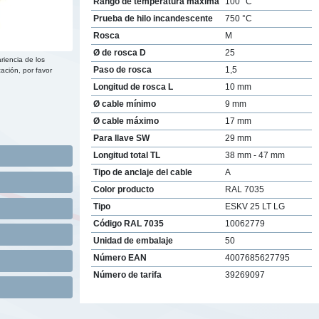
Rango de temperatura máxima
100 °C
Prueba de hilo incandescente
750 °C
Rosca
M
Ø de rosca D
25
riencia de los
Paso de rosca
1,5
ación, por favor
Longitud de rosca L
10 mm
Ø cable mínimo
9 mm
Ø cable máximo
17 mm
Para llave SW
29 mm
Longitud total TL
38 mm - 47 mm
Tipo de anclaje del cable
A
Color producto
RAL 7035
Tipo
ESKV 25 LT LG
Código RAL 7035
10062779
Unidad de embalaje
50
Número EAN
4007685627795
Número de tarifa
39269097