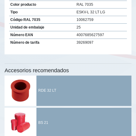
Color producto
RAL 7035
Tipo
ESKV-L 32 LT LG
Código RAL 7035
10062759
Unidad de embalaje
25
Número EAN
4007685627597
Número de tarifa
39269097
Accesorios recomendados
RDE 32 LT
BS 21