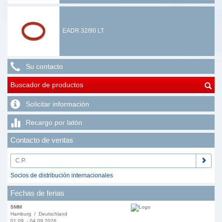
EADR 32/90 LT
Su contacto
Buscador de productos
Solicitar información
Recargo por latón
Contacto de ventas
Socios de distribución internacionales
Fechas de ferias
SMM
Hamburg / Deutschland
01.09. - 04.09.2026