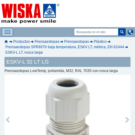
Productos
Prensaestopas
Prensaestopas
Plástico
Prensaestopas SPRINT® baja temperatura, ESKV LT, métrica, EN 62444
ESKV-L LT, rosca larga
ESKV-L 32 LT LG
Prensaestopas LowTemp, poliamida, M32, RAL 7035 con rosca larga
Previous
Next