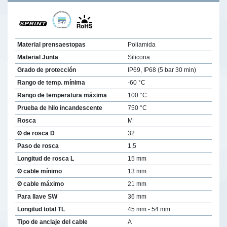
Material prensaestopas
Poliamida
Material Junta
Silicona
Grado de protección
IP69, IP68 (5 bar 30 min)
Rango de temp. mínima
-60 °C
Rango de temperatura máxima
100 °C
Prueba de hilo incandescente
750 °C
Rosca
M
Ø de rosca D
32
Paso de rosca
1,5
Longitud de rosca L
15 mm
Ø cable mínimo
13 mm
Ø cable máximo
21 mm
Para llave SW
36 mm
Longitud total TL
45 mm - 54 mm
Tipo de anclaje del cable
A