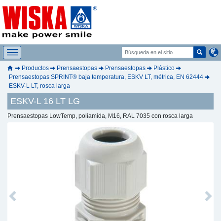
Productos
Prensaestopas
Prensaestopas
Plástico
Prensaestopas SPRINT® baja temperatura, ESKV LT, métrica, EN 62444
ESKV-L LT, rosca larga
ESKV-L 16 LT LG
Prensaestopas LowTemp, poliamida, M16, RAL 7035 con rosca larga
Previous
Next