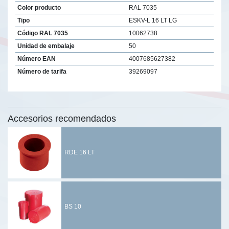
Color producto
RAL 7035
Tipo
ESKV-L 16 LT LG
Código RAL 7035
10062738
Unidad de embalaje
50
Número EAN
4007685627382
Número de tarifa
39269097
Accesorios recomendados
RDE 16 LT
BS 10