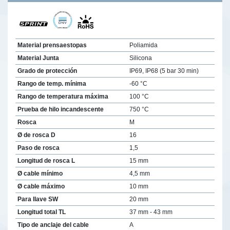
Material prensaestopas
Poliamida
Material Junta
Silicona
Grado de protección
IP69, IP68 (5 bar 30 min)
Rango de temp. mínima
-60 °C
Rango de temperatura máxima
100 °C
Prueba de hilo incandescente
750 °C
Rosca
M
Ø de rosca D
16
Paso de rosca
1,5
Longitud de rosca L
15 mm
Ø cable mínimo
4,5 mm
Ø cable máximo
10 mm
Para llave SW
20 mm
Longitud total TL
37 mm - 43 mm
Tipo de anclaje del cable
A