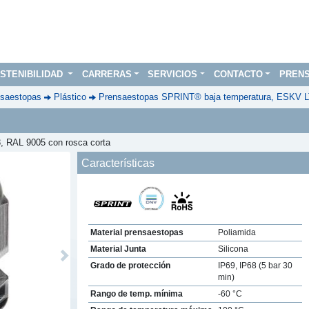
STENIBILIDAD
CARRERAS
SERVICIOS
CONTACTO
PREN
saestopas
Plástico
Prensaestopas SPRINT® baja temperatura, ESKV LT
, RAL 9005 con rosca corta
Características
Material prensaestopas
Poliamida
Material Junta
Silicona
Next
Grado de protección
IP69, IP68 (5 bar 30
min)
Rango de temp. mínima
-60 °C