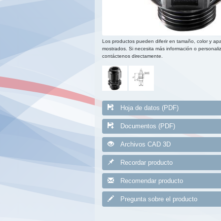
Los productos pueden diferir en tamaño, color y apa
mostrados. Si necesita más información o personaliz
contáctenos directamente.
Hoja de datos (PDF)
Documentos (PDF)
Archivos CAD 3D
Recordar producto
Recomendar producto
Pregunta sobre el producto