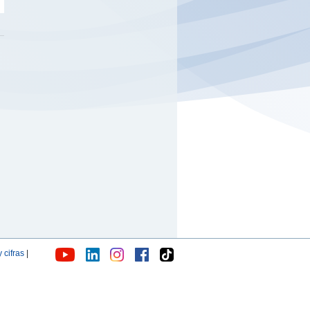
 cifras
|