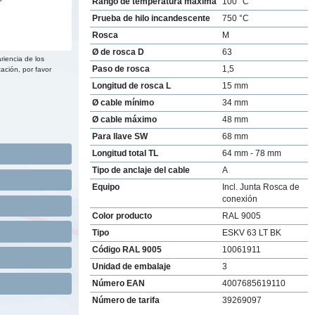
Rango de temperatura máxima
100 °C
Prueba de hilo incandescente
750 °C
Rosca
M
Ø de rosca D
63
riencia de los
Paso de rosca
1,5
ación, por favor
Longitud de rosca L
15 mm
Ø cable mínimo
34 mm
Ø cable máximo
48 mm
Para llave SW
68 mm
Longitud total TL
64 mm - 78 mm
Tipo de anclaje del cable
A
Equipo
Incl. Junta Rosca de
conexión
Color producto
RAL 9005
Tipo
ESKV 63 LT BK
Código RAL 9005
10061911
Unidad de embalaje
3
Número EAN
4007685619110
Número de tarifa
39269097