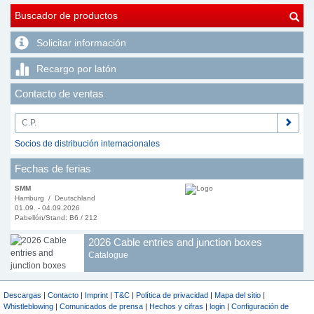
Buscador de productos
Solicitar información
Recargo por latón
Contacto de ventas
Socios de distribución internacionales
Fechas de ferias
SMM
Hamburg / Deutschland
01.09. - 04.09.2026
Pabellón/Stand: B6 / 212
2026 Cable entries and junction boxes
Catalogue
Descargas
|
Contacto
|
Imprint
|
T&C
|
Política de privacidad
|
Mapa del sitio
|
Whistleblowing
|
Comunicados de prensa
|
Hechos y cifras
|
login
|
Configuración de