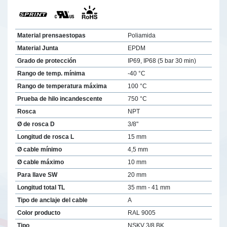
Material prensaestopas
Poliamida
Material Junta
EPDM
Grado de protección
IP69, IP68 (5 bar 30 min)
Rango de temp. mínima
-40 °C
Rango de temperatura máxima
100 °C
Prueba de hilo incandescente
750 °C
Rosca
NPT
Ø de rosca D
3/8"
Longitud de rosca L
15 mm
Ø cable mínimo
4,5 mm
Ø cable máximo
10 mm
Para llave SW
20 mm
Longitud total TL
35 mm - 41 mm
Tipo de anclaje del cable
A
Color producto
RAL 9005
Tipo
NSKV 3/8 BK