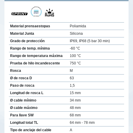
Material prensaestopas
Poliamida
Material Junta
Silicona
Grado de protección
IP69, IP68 (5 bar 30 min)
Rango de temp. mínima
-60 °C
Rango de temperatura máxima
100 °C
Prueba de hilo incandescente
750 °C
Rosca
M
Ø de rosca D
63
Paso de rosca
1,5
Longitud de rosca L
15 mm
Ø cable mínimo
34 mm
Ø cable máximo
48 mm
Para llave SW
68 mm
Longitud total TL
64 mm - 78 mm
Tipo de anclaje del cable
A