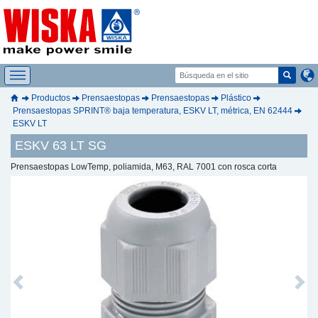
Productos
Prensaestopas
Prensaestopas
Plástico
Prensaestopas SPRINT® baja temperatura, ESKV LT, métrica, EN 62444
ESKV LT
ESKV 63 LT SG
Prensaestopas LowTemp, poliamida, M63, RAL 7001 con rosca corta
Previous
Next