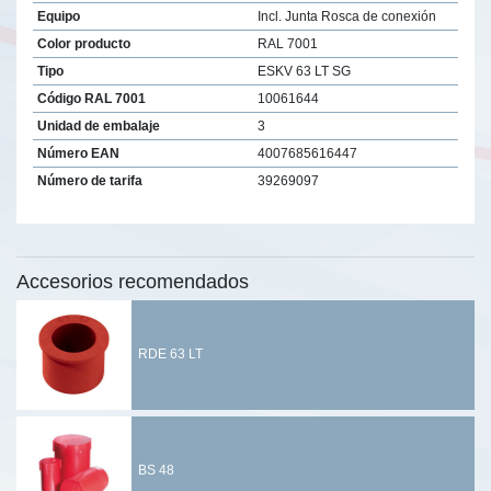
Equipo
Incl. Junta Rosca de conexión
Color producto
RAL 7001
Tipo
ESKV 63 LT SG
Código RAL 7001
10061644
Unidad de embalaje
3
Número EAN
4007685616447
Número de tarifa
39269097
Accesorios recomendados
RDE 63 LT
BS 48