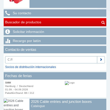
Su contacto
Buscador de productos
Solicitar información
Recargo por latón
Contacto de ventas
Socios de distribución internacionales
Fechas de ferias
SMM
Hamburg / Deutschland
01.09. - 04.09.2026
Pabellón/Stand: B6 / 212
2026 Cable entries and junction boxes
Catalogue