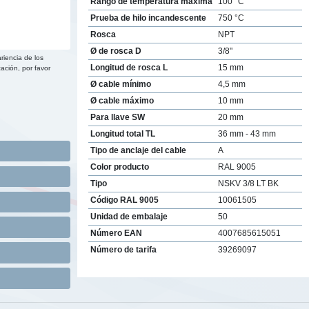
Rango de temperatura máxima
100 °C
Prueba de hilo incandescente
750 °C
Rosca
NPT
Ø de rosca D
3/8"
riencia de los
Longitud de rosca L
15 mm
ación, por favor
Ø cable mínimo
4,5 mm
Ø cable máximo
10 mm
Para llave SW
20 mm
Longitud total TL
36 mm - 43 mm
Tipo de anclaje del cable
A
Color producto
RAL 9005
Tipo
NSKV 3/8 LT BK
Código RAL 9005
10061505
Unidad de embalaje
50
Número EAN
4007685615051
Número de tarifa
39269097