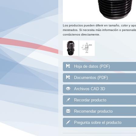
Los productos pueden diferir en tamaño, color y apa
mostrados. Si necesita más información o personaliz
contáctenos directamente.
Hoja de datos (PDF)
Documentos (PDF)
Archivos CAD 3D
Recordar producto
Recomendar producto
Pregunta sobre el producto