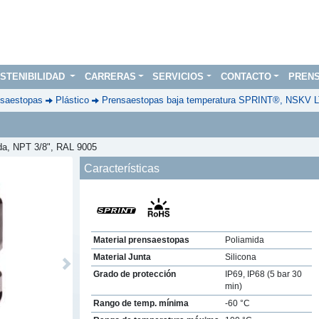
STENIBILIDAD
CARRERAS
SERVICIOS
CONTACTO
PREN
saestopas
Plástico
Prensaestopas baja temperatura SPRINT®, NSKV L
ida, NPT 3/8", RAL 9005
Características
Material prensaestopas
Poliamida
Material Junta
Silicona
Next
Grado de protección
IP69, IP68 (5 bar 30
min)
Rango de temp. mínima
-60 °C