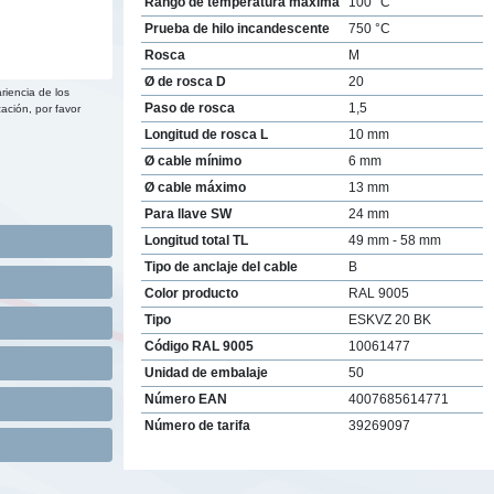
Rango de temperatura máxima
100 °C
Prueba de hilo incandescente
750 °C
Rosca
M
Ø de rosca D
20
riencia de los
Paso de rosca
1,5
ación, por favor
Longitud de rosca L
10 mm
Ø cable mínimo
6 mm
Ø cable máximo
13 mm
Para llave SW
24 mm
Longitud total TL
49 mm - 58 mm
Tipo de anclaje del cable
B
Color producto
RAL 9005
Tipo
ESKVZ 20 BK
Código RAL 9005
10061477
Unidad de embalaje
50
Número EAN
4007685614771
Número de tarifa
39269097