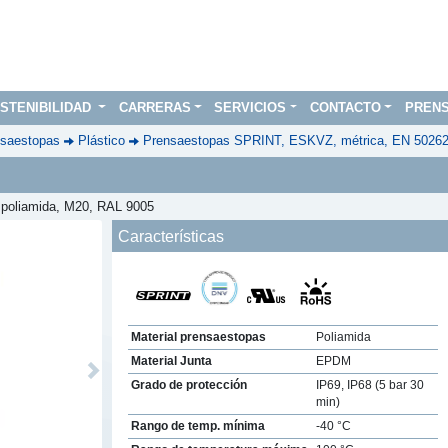
STENIBILIDAD
CARRERAS
SERVICIOS
CONTACTO
PREN
saestopas
Plástico
Prensaestopas SPRINT, ESKVZ, métrica, EN 5026
, poliamida, M20, RAL 9005
Características
Material prensaestopas
Poliamida
Material Junta
EPDM
Next
Grado de protección
IP69, IP68 (5 bar 30
min)
Rango de temp. mínima
-40 °C