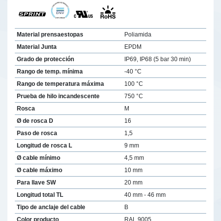
Material prensaestopas
Poliamida
Material Junta
EPDM
Grado de protección
IP69, IP68 (5 bar 30 min)
Rango de temp. mínima
-40 °C
Rango de temperatura máxima
100 °C
Prueba de hilo incandescente
750 °C
Rosca
M
Ø de rosca D
16
Paso de rosca
1,5
Longitud de rosca L
9 mm
Ø cable mínimo
4,5 mm
Ø cable máximo
10 mm
Para llave SW
20 mm
Longitud total TL
40 mm - 46 mm
Tipo de anclaje del cable
B
Color producto
RAL 9005