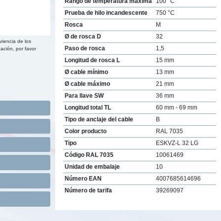
Rango de temperatura máxima
100 °C
Prueba de hilo incandescente
750 °C
Rosca
M
Ø de rosca D
32
riencia de los
Paso de rosca
1,5
ación, por favor
Longitud de rosca L
15 mm
Ø cable mínimo
13 mm
Ø cable máximo
21 mm
Para llave SW
36 mm
Longitud total TL
60 mm - 69 mm
Tipo de anclaje del cable
B
Color producto
RAL 7035
Tipo
ESKVZ-L 32 LG
Código RAL 7035
10061469
Unidad de embalaje
10
Número EAN
4007685614696
Número de tarifa
39269097