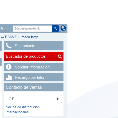
SA
2
ESKVZ-L, rosca larga
Su contacto
Buscador de productos
Solicitar información
Recargo por latón
Contacto de ventas
Socios de distribución
internacionales