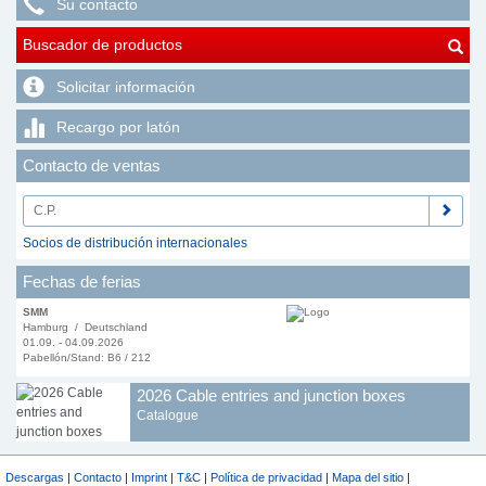
Su contacto
Buscador de productos
Solicitar información
Recargo por latón
Contacto de ventas
Socios de distribución internacionales
Fechas de ferias
SMM
Hamburg / Deutschland
01.09. - 04.09.2026
Pabellón/Stand: B6 / 212
2026 Cable entries and junction boxes
Catalogue
Descargas
|
Contacto
|
Imprint
|
T&C
|
Política de privacidad
|
Mapa del sitio
|