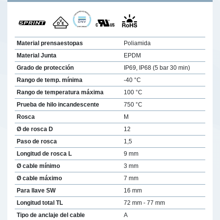
Material prensaestopas
Poliamida
Material Junta
EPDM
Grado de protección
IP69, IP68 (5 bar 30 min)
Rango de temp. mínima
-40 °C
Rango de temperatura máxima
100 °C
Prueba de hilo incandescente
750 °C
Rosca
M
Ø de rosca D
12
Paso de rosca
1,5
Longitud de rosca L
9 mm
Ø cable mínimo
3 mm
Ø cable máximo
7 mm
Para llave SW
16 mm
Longitud total TL
72 mm - 77 mm
Tipo de anclaje del cable
A