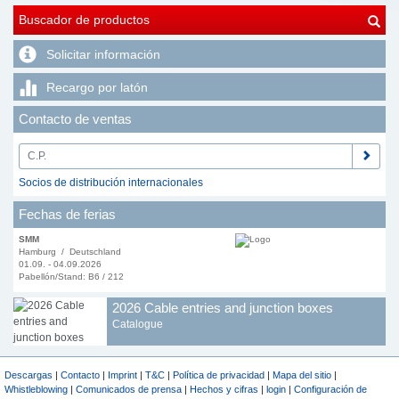
Buscador de productos
Solicitar información
Recargo por latón
Contacto de ventas
Socios de distribución internacionales
Fechas de ferias
SMM
Hamburg / Deutschland
01.09. - 04.09.2026
Pabellón/Stand: B6 / 212
2026 Cable entries and junction boxes
Catalogue
Descargas
|
Contacto
|
Imprint
|
T&C
|
Política de privacidad
|
Mapa del sitio
|
Whistleblowing
|
Comunicados de prensa
|
Hechos y cifras
|
login
|
Configuración de