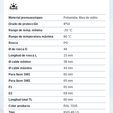
Material prensaestopas
Poliamida, fibra de vidrio
Grado de protección
IP54
Rango de temp. mínima
-20 °C
Rango de temperatura máxima
80 °C
Rosca
PG
Ø de rosca D
48
Longitud de rosca L
15 mm
Ø cable mínimo
38 mm
Ø cable máximo
44 mm
Para llave SW1
60 mm
Para llave SW2
65 mm
E1
65 mm
E2
69 mm
Longitud total TL
60 mm
Color producto
RAL 7035
Tipo
KVG 48 LG