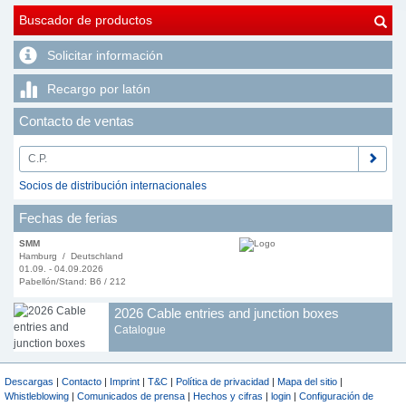
Buscador de productos
Solicitar información
Recargo por latón
Contacto de ventas
Socios de distribución internacionales
Fechas de ferias
SMM
Hamburg / Deutschland
01.09. - 04.09.2026
Pabellón/Stand: B6 / 212
2026 Cable entries and junction boxes
Catalogue
Descargas
|
Contacto
|
Imprint
|
T&C
|
Política de privacidad
|
Mapa del sitio
|
Whistleblowing
|
Comunicados de prensa
|
Hechos y cifras
|
login
|
Configuración de