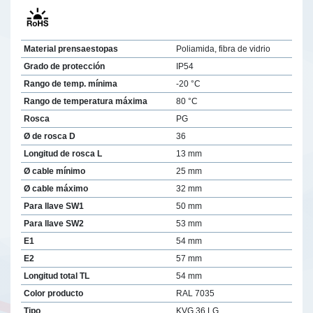
Material prensaestopas
Poliamida, fibra de vidrio
Grado de protección
IP54
Rango de temp. mínima
-20 °C
Rango de temperatura máxima
80 °C
Rosca
PG
Ø de rosca D
36
Longitud de rosca L
13 mm
Ø cable mínimo
25 mm
Ø cable máximo
32 mm
Para llave SW1
50 mm
Para llave SW2
53 mm
E1
54 mm
E2
57 mm
Longitud total TL
54 mm
Color producto
RAL 7035
Tipo
KVG 36 LG