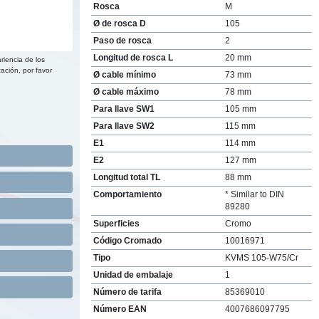
Rosca
M
Ø de rosca D
105
Paso de rosca
2
Longitud de rosca L
20 mm
riencia de los
ación, por favor
Ø cable mínimo
73 mm
Ø cable máximo
78 mm
Para llave SW1
105 mm
Para llave SW2
115 mm
E1
114 mm
E2
127 mm
Longitud total TL
88 mm
Comportamiento
* Similar to DIN
89280
Superficies
Cromo
Código Cromado
10016971
Tipo
KVMS 105-W75/Cr
Unidad de embalaje
1
Número de tarifa
85369010
Número EAN
4007686097795