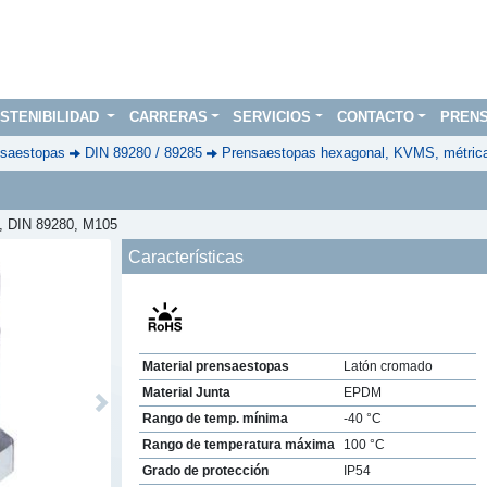
STENIBILIDAD
CARRERAS
SERVICIOS
CONTACTO
PREN
saestopas
DIN 89280 / 89285
Prensaestopas hexagonal, KVMS, métric
o, DIN 89280, M105
Características
Material prensaestopas
Latón cromado
Material Junta
EPDM
Next
Rango de temp. mínima
-40 °C
Rango de temperatura máxima
100 °C
Grado de protección
IP54