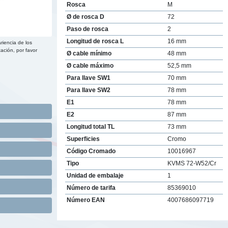
Rosca
M
Ø de rosca D
72
Paso de rosca
2
Longitud de rosca L
16 mm
riencia de los
ación, por favor
Ø cable mínimo
48 mm
Ø cable máximo
52,5 mm
Para llave SW1
70 mm
Para llave SW2
78 mm
E1
78 mm
E2
87 mm
Longitud total TL
73 mm
Superficies
Cromo
Código Cromado
10016967
Tipo
KVMS 72-W52/Cr
Unidad de embalaje
1
Número de tarifa
85369010
Número EAN
4007686097719