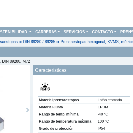
STENIBILIDAD
CARRERAS
SERVICIOS
CONTACTO
PREN
saestopas
DIN 89280 / 89285
Prensaestopas hexagonal, KVMS, métric
, DIN 89280, M72
Características
Material prensaestopas
Latón cromado
Material Junta
EPDM
Next
Rango de temp. mínima
-40 °C
Rango de temperatura máxima
100 °C
Grado de protección
IP54