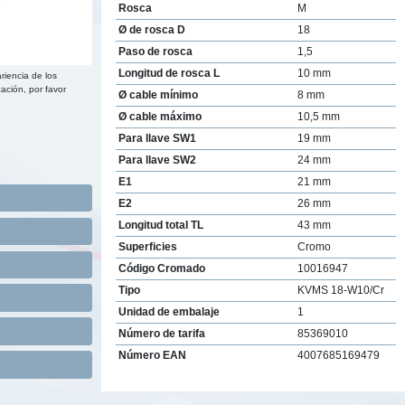
Rosca
M
Ø de rosca D
18
Paso de rosca
1,5
Longitud de rosca L
10 mm
riencia de los
ación, por favor
Ø cable mínimo
8 mm
Ø cable máximo
10,5 mm
Para llave SW1
19 mm
Para llave SW2
24 mm
E1
21 mm
E2
26 mm
Longitud total TL
43 mm
Superficies
Cromo
Código Cromado
10016947
Tipo
KVMS 18-W10/Cr
Unidad de embalaje
1
Número de tarifa
85369010
Número EAN
4007685169479