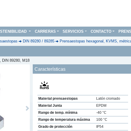
STENIBILIDAD
CARRERAS
SERVICIOS
CONTACTO
PREN
saestopas
DIN 89280 / 89285
Prensaestopas hexagonal, KVMS, métric
, DIN 89280, M18
Características
Material prensaestopas
Latón cromado
Material Junta
EPDM
Next
Rango de temp. mínima
-40 °C
Rango de temperatura máxima
100 °C
Grado de protección
IP54